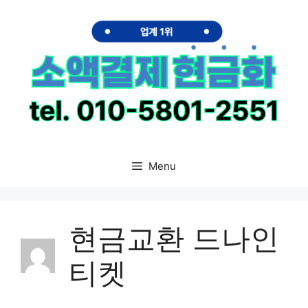
Skip
to
content
Menu
현금교환 드나인
티켓