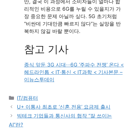
만, 결국 이 과정에서 소비자들이 얼마나 합
리적인 비용으로 6G를 누릴 수 있을지가 가
장 중요한 문제 아닐까 싶다. 5G 초기처럼
“비싼데 기대만큼 빠르지 않다”는 실망을 반
복하지 않길 바랄 뿐이다.
참고 기사
종식 앞둔 3G 시대···6G ‘주파수 전쟁’ 온다 <
헤드라인톱 < IT·통신 < IT과학 < 기사본문 –
이뉴스투데이
Categories
IT/컴퓨터
U+ 이통사 최초로 ‘신혼 전용’ 요금제 출시
빅테크 기업들과 통신사의 협작 “잘 쓰이는
AI”란?